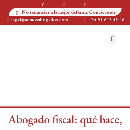
No renuncies a la mejor defensa. Contáctanos
legal@admosabogados.com
+34 91 613 45 46
QUIENES SOMOS
ÁREAS DE PRÁCTICA
Abogado fiscal: qué hace,